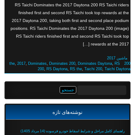
RS Taichi Dominates the 2017 Daytona 200 RS Taichi riders
finished first and second RS Taichi took top rewards at the
2017 Daytona 200, taking both first and second place podium
positions. RS Taichi Dominates the 2017 Daytona 200 (image)
RS Taichi riders finished first and second RS Taichi took top
rewards at the 2017 […]
ماشین 2017
,
2017
,
Dominates
,
Dominates 200
,
Dominates Daytona
,
RS
200 the
200
,
RS Daytona
,
RS the
,
Taichi 200
,
Taichi Daytona
جستجو
برای:
نوشته‌های تازه
راهنمای کامل مراحل و شرایط اسقاط خودرو فرسوده (14 مرداد 1405)