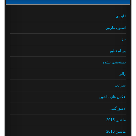
آ او دی
استون مارتین
بنز
بی ام دبلیو
دسته‌بندی نشده
رالی
سرعت
عکس های ماشین
لامبورگینی
ماشین 2015
ماشین 2016