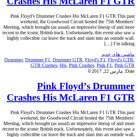
Crashes His McLaren F1 GTR
Pink Floyd’s Drummer Crashes His McLaren F1 GTR This past
weekend, the Goodwood Circuit hosted the 75th Members’
Meeting, which brought (as usual) an impressive lineup of and more
recent to the iconic British track. Unfortunately, this event also saw a
highly collectible car leave the track and slam into an outside wall.
I’m talking […]
ماشین های جدید
Drummer
,
Drummer F1
,
Drummer GTR
,
Floyd's F1
,
Floyd's GTR
,
GTR Crashes
,
His
,
Pink Crashes
,
Pink F1
,
Pink GTR
Date:
مارس 22, 2017
0
Pink Floyd’s Drummer
Crashes His McLaren F1 GTR
Pink Floyd’s Drummer Crashes His McLaren F1 GTR This past
weekend, the Goodwood Circuit hosted the 75th Members’
Meeting, which brought (as usual) an impressive lineup of and more
recent to the iconic British track. Unfortunately, this event also saw a
highly collectible car leave the track and slam into an outside wall.