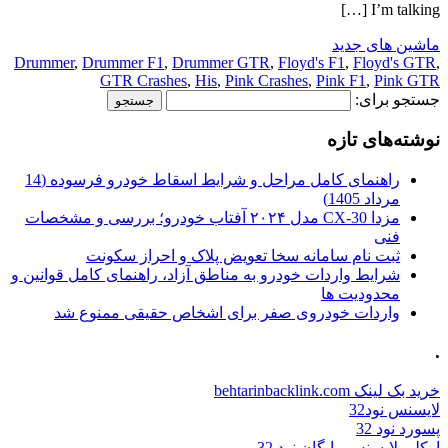
I’m talking […]
ماشین های جدید
Drummer
,
Drummer F1
,
Drummer GTR
,
Floyd's F1
,
Floyd's GTR
,
GTR Crashes
,
His
,
Pink Crashes
,
Pink F1
,
Pink GTR
جستجو برای:
نوشته‌های تازه
راهنمای کامل مراحل و شرایط اسقاط خودرو فرسوده (14
مرداد 1405)
مزدا CX-30 مدل ۲۰۲۴ آفتاب خودرو؛ بررسی و مشخصات
فنی
ثبت نام سامانه سخا تعویض پلاک و احراز سکونت
شرایط واردات خودرو به مناطق آزاد، راهنمای کامل قوانین و
محدودیت ها
واردات خودروی صفر برای اشخاص حقیقی ممنوع شد
.
خرید بک لینک behtarinbacklink.com
لایسنس نود32
پسورد نود 32
اوکلی لایسنس رایگان نود 32