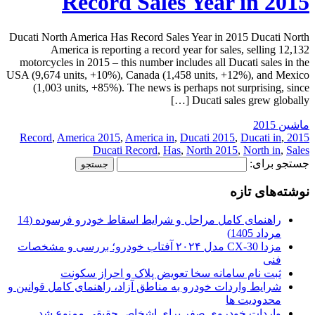
Record Sales Year in 2015
Ducati North America Has Record Sales Year in 2015 Ducati North
America is reporting a record year for sales, selling 12,132
motorcycles in 2015 – this number includes all Ducati sales in the
USA (9,674 units, +10%), Canada (1,458 units, +12%), and Mexico
(1,003 units, +85%). The news is perhaps not surprising, since
Ducati sales grew globally […]
ماشین 2015
,
America 2015
,
America in
,
Ducati 2015
,
Ducati in
,
2015 Record
Ducati Record
,
Has
,
North 2015
,
North in
,
Sales
جستجو برای:
نوشته‌های تازه
راهنمای کامل مراحل و شرایط اسقاط خودرو فرسوده (14
مرداد 1405)
مزدا CX-30 مدل ۲۰۲۴ آفتاب خودرو؛ بررسی و مشخصات
فنی
ثبت نام سامانه سخا تعویض پلاک و احراز سکونت
شرایط واردات خودرو به مناطق آزاد، راهنمای کامل قوانین و
محدودیت ها
واردات خودروی صفر برای اشخاص حقیقی ممنوع شد