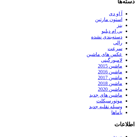
دسته‌ها
آ او دی
استون مارتین
بنز
بی ام دبلیو
دسته‌بندی نشده
رالی
سرعت
عکس های ماشین
لامبورگینی
ماشین 2015
ماشین 2016
ماشین 2017
ماشین 2018
ماشین 2020
ماشین های جدید
موتورسیکلت
وسیله نقلیه جدید
یاماها
اطلاعات
ورود