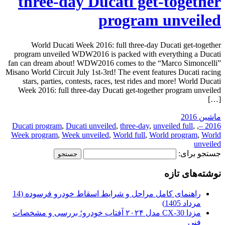
three-day Ducati get-together
program unveiled
World Ducati Week 2016: full three-day Ducati get-together
program unveiled WDW2016 is packed with everything a Ducati
fan can dream about! WDW2016 comes to the “Marco Simoncelli”
Misano World Circuit July 1st-3rd! The event features Ducati racing
stars, parties, contests, races, test rides and more! World Ducati
Week 2016: full three-day Ducati get-together program unveiled
[…]
ماشین 2016
Ducati program
,
Ducati unveiled
,
three-day
,
unveiled full
,
,
2016 –
Week program
,
Week unveiled
,
World full
,
World program
,
World
unveiled
جستجو برای:
نوشته‌های تازه
راهنمای کامل مراحل و شرایط اسقاط خودرو فرسوده (14
مرداد 1405)
مزدا CX-30 مدل ۲۰۲۴ آفتاب خودرو؛ بررسی و مشخصات
فنی