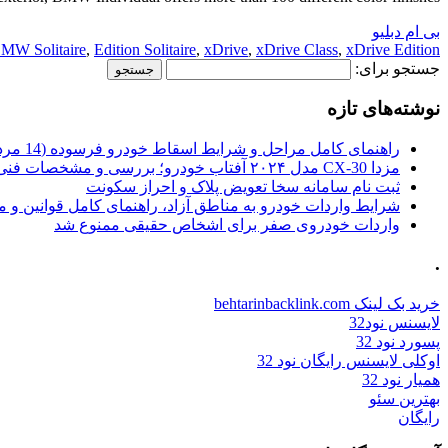
بی ام دبلیو
MW Solitaire
,
Edition Solitaire
,
xDrive
,
xDrive Class
,
xDrive Edition
جستجو برای:
نوشته‌های تازه
راهنمای کامل مراحل و شرایط اسقاط خودرو فرسوده (14 مرداد 1405)
مزدا CX-30 مدل ۲۰۲۴ آفتاب خودرو؛ بررسی و مشخصات فنی
ثبت نام سامانه سخا تعویض پلاک و احراز سکونت
شرایط واردات خودرو به مناطق آزاد، راهنمای کامل قوانین و 
واردات خودروی صفر برای اشخاص حقیقی ممنوع شد
.
خرید بک لینک behtarinbacklink.com
لایسنس نود32
پسورد نود 32
اوکلی لایسنس رایگان نود 32
همیار نود 32
بهترین سئو
رایگان