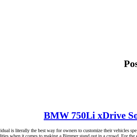
Pos
BMW 750Li xDrive Sol
is literally the best way for owners to customize their vehicles speci
lities when it comes to making a Bimmer stand out in a crowd. For the ext