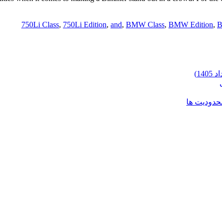
750Li Class
,
750Li Edition
,
and
,
BMW Class
,
BMW Edition
,
B
محدودیت ها