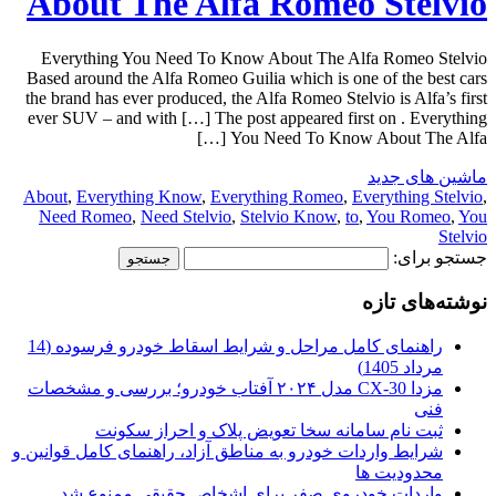
About The Alfa Romeo Stelvio
Everything You Need To Know About The Alfa Romeo Stelvio
Based around the Alfa Romeo Guilia which is one of the best cars
the brand has ever produced, the Alfa Romeo Stelvio is Alfa’s first
ever SUV – and with […] The post appeared first on . Everything
You Need To Know About The Alfa […]
ماشین های جدید
About
,
Everything Know
,
Everything Romeo
,
Everything Stelvio
,
Need Romeo
,
Need Stelvio
,
Stelvio Know
,
to
,
You Romeo
,
You
Stelvio
جستجو برای:
نوشته‌های تازه
راهنمای کامل مراحل و شرایط اسقاط خودرو فرسوده (14
مرداد 1405)
مزدا CX-30 مدل ۲۰۲۴ آفتاب خودرو؛ بررسی و مشخصات
فنی
ثبت نام سامانه سخا تعویض پلاک و احراز سکونت
شرایط واردات خودرو به مناطق آزاد، راهنمای کامل قوانین و
محدودیت ها
واردات خودروی صفر برای اشخاص حقیقی ممنوع شد