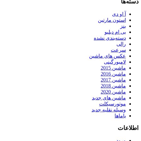
دسته‌ها
آ او دی
استون مارتین
بنز
بی ام دبلیو
دسته‌بندی نشده
رالی
سرعت
عکس های ماشین
لامبورگینی
ماشین 2015
ماشین 2016
ماشین 2017
ماشین 2018
ماشین 2020
ماشین های جدید
موتورسیکلت
وسیله نقلیه جدید
یاماها
اطلاعات
ورود