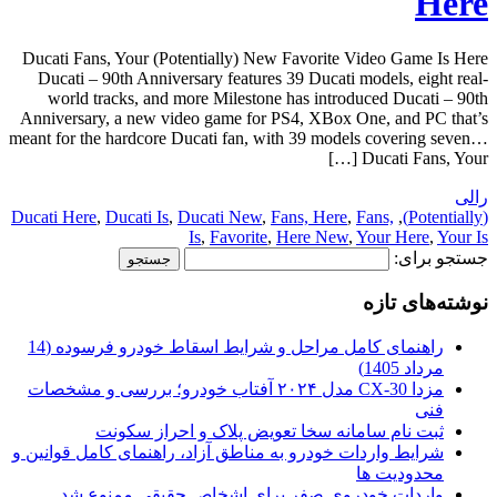
Here
Ducati Fans, Your (Potentially) New Favorite Video Game Is Here
Ducati – 90th Anniversary features 39 Ducati models, eight real-
world tracks, and more Milestone has introduced Ducati – 90th
Anniversary, a new video game for PS4, XBox One, and PC that’s
meant for the hardcore Ducati fan, with 39 models covering seven…
Ducati Fans, Your […]
رالی
Ducati Here
,
Ducati Is
,
Ducati New
,
Fans, Here
,
Fans,
,
(Potentially)
Is
,
Favorite
,
Here New
,
Your Here
,
Your Is
جستجو برای:
نوشته‌های تازه
راهنمای کامل مراحل و شرایط اسقاط خودرو فرسوده (14
مرداد 1405)
مزدا CX-30 مدل ۲۰۲۴ آفتاب خودرو؛ بررسی و مشخصات
فنی
ثبت نام سامانه سخا تعویض پلاک و احراز سکونت
شرایط واردات خودرو به مناطق آزاد، راهنمای کامل قوانین و
محدودیت ها
واردات خودروی صفر برای اشخاص حقیقی ممنوع شد