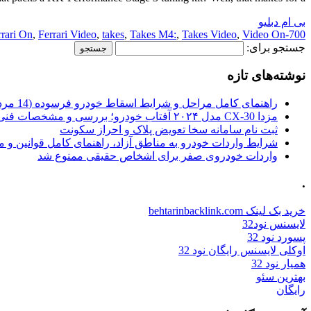
بی ام دبلیو
rrari On
,
Ferrari Video
,
takes
,
Takes M4:
,
Takes Video
,
Video On
700-Horsepower
جستجو برای:
نوشته‌های تازه
راهنمای کامل مراحل و شرایط اسقاط خودرو فرسوده (14 مرداد 1405)
مزدا CX-30 مدل ۲۰۲۴ آفتاب خودرو؛ بررسی و مشخصات فنی
ثبت نام سامانه سخا تعویض پلاک و احراز سکونت
شرایط واردات خودرو به مناطق آزاد، راهنمای کامل قوانین و 
واردات خودروی صفر برای اشخاص حقیقی ممنوع شد
.
خرید بک لینک behtarinbacklink.com
لایسنس نود32
پسورد نود 32
اوکلی لایسنس رایگان نود 32
همیار نود 32
بهترین سئو
رایگان