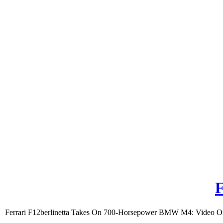
F
Ferrari F12berlinetta Takes On 700-Horsepower BMW M4: Video On the s