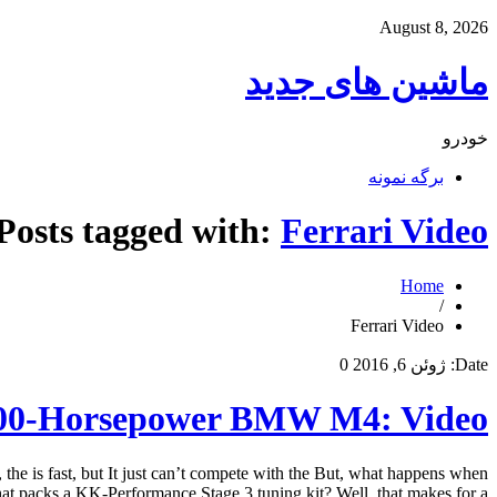
August 8, 2026
ماشین های جدید
خودرو
برگه نمونه
Posts tagged with:
Ferrari Video
Home
/
Ferrari Video
Date:
ژوئن 6, 2016
0
 700-Horsepower BMW M4: Video
he is fast, but It just can’t compete with the But, what happens when
t packs a KK-Performance Stage 3 tuning kit? Well, that makes for a […]