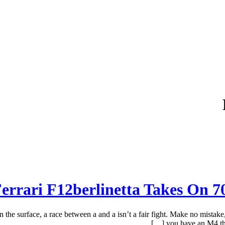
errari F12berlinetta Takes On
urface, a race between a and a isn’t a fair fight. Make no mistake, t
you have an M4 tha