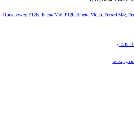
,
F12berlinetta M4:
,
F12berlinetta Video
,
Ferrari M4:
,
Fe
محدودیت ها