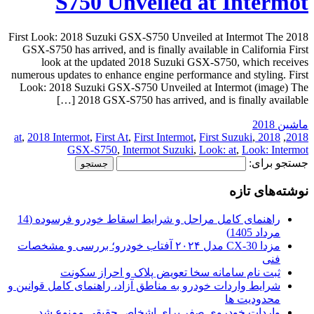
S750 Unveiled at Intermot
First Look: 2018 Suzuki GSX-S750 Unveiled at Intermot The 2018
GSX-S750 has arrived, and is finally available in California First
look at the updated 2018 Suzuki GSX-S750, which receives
numerous updates to enhance engine performance and styling. First
Look: 2018 Suzuki GSX-S750 Unveiled at Intermot (image) The
2018 GSX-S750 has arrived, and is finally available […]
ماشین 2018
,
2018 Intermot
,
First At
,
First Intermot
,
First Suzuki
,
2018 at
,
2018
GSX-S750
,
Intermot Suzuki
,
Look: at
,
Look: Intermot
جستجو برای:
نوشته‌های تازه
راهنمای کامل مراحل و شرایط اسقاط خودرو فرسوده (14
مرداد 1405)
مزدا CX-30 مدل ۲۰۲۴ آفتاب خودرو؛ بررسی و مشخصات
فنی
ثبت نام سامانه سخا تعویض پلاک و احراز سکونت
شرایط واردات خودرو به مناطق آزاد، راهنمای کامل قوانین و
محدودیت ها
واردات خودروی صفر برای اشخاص حقیقی ممنوع شد