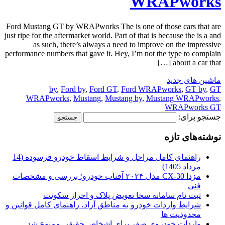
WRAPworks
Ford Mustang GT by WRAPworks The is one of those cars that are
just ripe for the aftermarket world. Part of that is because the is a and
as such, there’s always a need to improve on the impressive
performance numbers that gave it. Hey, I’m not the type to complain
about a car that […]
ماشین های جدید
by
,
Ford by
,
Ford GT
,
Ford WRAPworks
,
GT by
,
GT
WRAPworks
,
Mustang
,
Mustang by
,
Mustang WRAPworks
,
WRAPworks GT
جستجو برای:
نوشته‌های تازه
راهنمای کامل مراحل و شرایط اسقاط خودرو فرسوده (14
مرداد 1405)
مزدا CX-30 مدل ۲۰۲۴ آفتاب خودرو؛ بررسی و مشخصات
فنی
ثبت نام سامانه سخا تعویض پلاک و احراز سکونت
شرایط واردات خودرو به مناطق آزاد، راهنمای کامل قوانین و
محدودیت ها
واردات خودروی صفر برای اشخاص حقیقی ممنوع شد