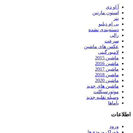
آ او دی
استون مارتین
بنز
بی ام دبلیو
دسته‌بندی نشده
رالی
سرعت
عکس های ماشین
لامبورگینی
ماشین 2015
ماشین 2016
ماشین 2017
ماشین 2018
ماشین 2020
ماشین های جدید
موتورسیکلت
وسیله نقلیه جدید
یاماها
اطلاعات
ورود
خوراک ورودی‌ها