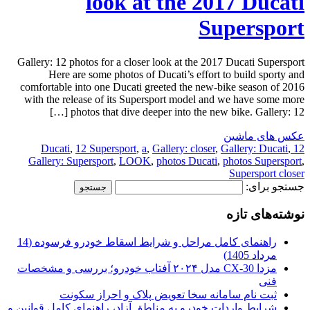
look at the 2017 Ducati
Supersport
Gallery: 12 photos for a closer look at the 2017 Ducati Supersport
Here are some photos of Ducati’s effort to build sporty and
comfortable into one Ducati greeted the new-bike season of 2016
with the release of its Supersport model and we have some more
photos that dive deeper into the new bike. Gallery: 12 […]
عکس های ماشین
,
12 Supersport
,
a
,
Gallery: closer
,
Gallery: Ducati
,
12 Ducati
Gallery: Supersport
,
LOOK
,
photos Ducati
,
photos Supersport
,
Supersport closer
جستجو برای:
نوشته‌های تازه
راهنمای کامل مراحل و شرایط اسقاط خودرو فرسوده (14
مرداد 1405)
مزدا CX-30 مدل ۲۰۲۴ آفتاب خودرو؛ بررسی و مشخصات
فنی
ثبت نام سامانه سخا تعویض پلاک و احراز سکونت
شرایط واردات خودرو به مناطق آزاد، راهنمای کامل قوانین و