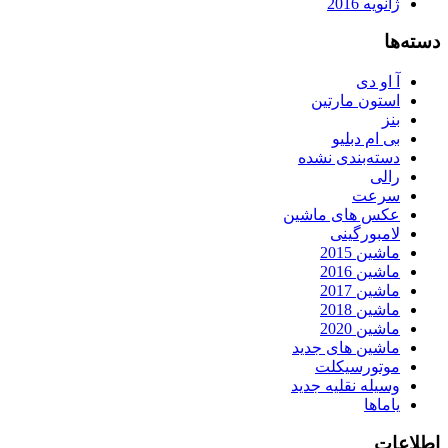
ژانویه 2016
دسته‌ها
آ او دی
استون مارتین
بنز
بی ام دبلیو
دسته‌بندی نشده
رالی
سرعت
عکس های ماشین
لامبورگینی
ماشین 2015
ماشین 2016
ماشین 2017
ماشین 2018
ماشین 2020
ماشین های جدید
موتورسیکلت
وسیله نقلیه جدید
یاماها
اطلاعات