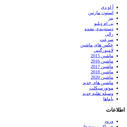
آ او دی
استون مارتین
بنز
بی ام دبلیو
دسته‌بندی نشده
رالی
سرعت
عکس های ماشین
لامبورگینی
ماشین 2015
ماشین 2016
ماشین 2017
ماشین 2018
ماشین 2020
ماشین های جدید
موتورسیکلت
وسیله نقلیه جدید
یاماها
اطلاعات
ورود
خوراک ورودی‌ها