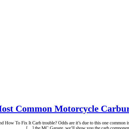
ost Common Motorcycle Carbure
 To Fix It Carb trouble? Odds are it’s due to this one common issue.
the MC Garage, we’ll show you the carb component 