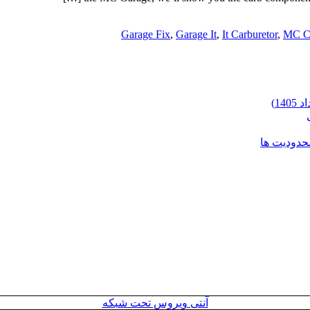
Garage Fix
,
Garage It
,
It Carburetor
,
MC Ca
محدودیت ها
آنتی ویروس تحت شبکه