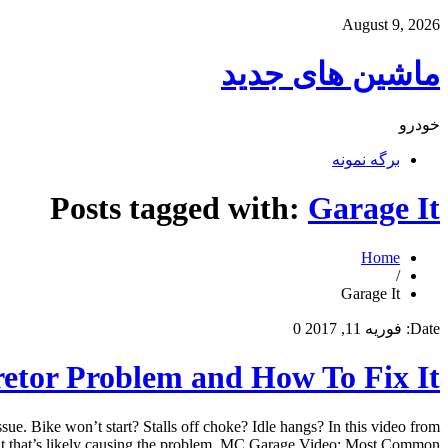
August 9, 2026
ماشین های جدید
خودرو
برگه نمونه
Posts tagged with:
Garage It
Home
/
Garage It
Date:
فوریه 11, 2017
0
tor Problem and How To Fix It
 Bike won’t start? Stalls off choke? Idle hangs? In this video from
that’s likely causing the problem. MC Garage Video: Most Common […]