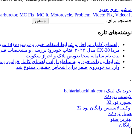
ماشین های جدید
rburetor
,
MC Fix
,
MC It
,
Motorcycle
,
Problem
,
Video: Fix
,
Video: It
جستجو برای:
نوشته‌های تازه
راهنمای کامل مراحل و شرایط اسقاط خودرو فرسوده (14 مرداد 1405)
مزدا CX-30 مدل ۲۰۲۴ آفتاب خودرو؛ بررسی و مشخصات فنی
ثبت نام سامانه سخا تعویض پلاک و احراز سکونت
شرایط واردات خودرو به مناطق آزاد، راهنمای کامل قوانین و 
واردات خودروی صفر برای اشخاص حقیقی ممنوع شد
.
خرید بک لینک behtarinbacklink.com
لایسنس نود32
پسورد نود 32
اوکلی لایسنس رایگان نود 32
همیار نود 32
بهترین سئو
رایگان