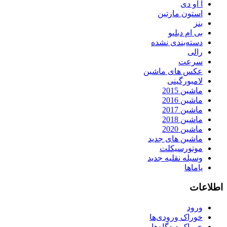
آ او دی
استون مارتین
بنز
بی ام دبلیو
دسته‌بندی نشده
رالی
سرعت
عکس های ماشین
لامبورگینی
ماشین 2015
ماشین 2016
ماشین 2017
ماشین 2018
ماشین 2020
ماشین های جدید
موتورسیکلت
وسیله نقلیه جدید
یاماها
اطلاعات
ورود
خوراک ورودی‌ها
خوراک دیدگاه‌ها