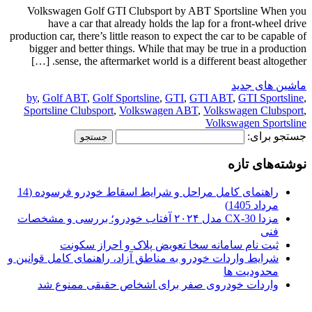
Volkswagen Golf GTI Clubsport by ABT Sportsline When you
have a car that already holds the lap for a front-wheel drive
production car, there’s little reason to expect the car to be capable of
bigger and better things. While that may be true in a production
sense, the aftermarket world is a different beast altogether. […]
ماشین های جدید
by
,
Golf ABT
,
Golf Sportsline
,
GTI
,
GTI ABT
,
GTI Sportsline
,
Sportsline Clubsport
,
Volkswagen ABT
,
Volkswagen Clubsport
,
Volkswagen Sportsline
جستجو برای:
نوشته‌های تازه
راهنمای کامل مراحل و شرایط اسقاط خودرو فرسوده (14
مرداد 1405)
مزدا CX-30 مدل ۲۰۲۴ آفتاب خودرو؛ بررسی و مشخصات
فنی
ثبت نام سامانه سخا تعویض پلاک و احراز سکونت
شرایط واردات خودرو به مناطق آزاد، راهنمای کامل قوانین و
محدودیت ها
واردات خودروی صفر برای اشخاص حقیقی ممنوع شد
.