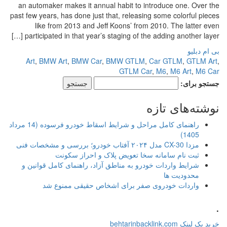
an automaker makes it annual habit to introduce one. Over the
past few years, has done just that, releasing some colorful pieces
like from 2013 and Jeff Koons’ from 2010. The latter even
participated in that year’s staging of the adding another layer […]
بی ام دبلیو
Art
,
BMW Art
,
BMW Car
,
BMW GTLM
,
Car GTLM
,
GTLM Art
,
GTLM Car
,
M6
,
M6 Art
,
M6 Car
جستجو برای:
نوشته‌های تازه
راهنمای کامل مراحل و شرایط اسقاط خودرو فرسوده (14 مرداد
1405)
مزدا CX-30 مدل ۲۰۲۴ آفتاب خودرو؛ بررسی و مشخصات فنی
ثبت نام سامانه سخا تعویض پلاک و احراز سکونت
شرایط واردات خودرو به مناطق آزاد، راهنمای کامل قوانین و
محدودیت ها
واردات خودروی صفر برای اشخاص حقیقی ممنوع شد
.
خرید بک لینک behtarinbacklink.com