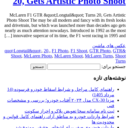
20, Gets Artistic Photo Shoot
McLaren F1 GTR &quot;Longtail&quot; Turns 20, Gets Artistic
Photo Shoot The may be all modern and fancy with its fresh looks
and drivetrain, but which was launched more than decades ago gets
nearly as much attention nowadays. Introduced in 1992 as the most
innovative supercar of its time, the F1 went racing in 1995 and […]
عکس های ماشین
,
20,
,
F1 Photo
,
F1 Shoot
,
GTR Photo
,
GTR
&quot;Longtail&quot;
Shoot
,
McLaren Photo
,
McLaren Shoot
,
McLaren Turns
,
Shoot
Turns
جستجو برای:
نوشته‌های تازه
راهنمای کامل مراحل و شرایط اسقاط خودرو فرسوده (14
مرداد 1405)
مزدا CX-30 مدل ۲۰۲۴ آفتاب خودرو؛ بررسی و مشخصات
فنی
ثبت نام سامانه سخا تعویض پلاک و احراز سکونت
شرایط واردات خودرو به مناطق آزاد، راهنمای کامل قوانین و
محدودیت ها
واردات خودروی صفر برای اشخاص حقیقی ممنوع شد