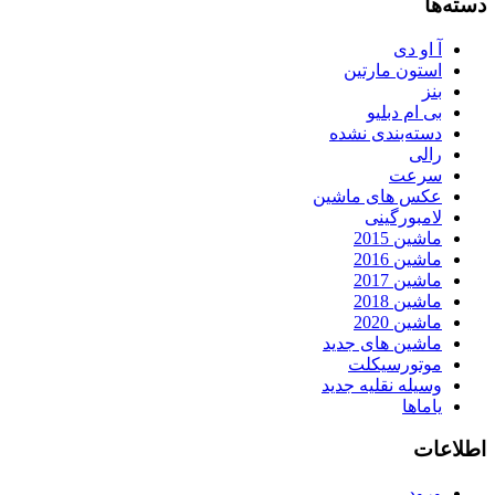
دسته‌ها
آ او دی
استون مارتین
بنز
بی ام دبلیو
دسته‌بندی نشده
رالی
سرعت
عکس های ماشین
لامبورگینی
ماشین 2015
ماشین 2016
ماشین 2017
ماشین 2018
ماشین 2020
ماشین های جدید
موتورسیکلت
وسیله نقلیه جدید
یاماها
اطلاعات
ورود