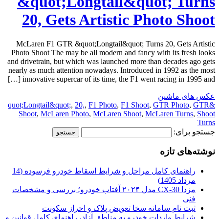
&quot;Longtail&quot; Turns
20, Gets Artistic Photo Shoot
McLaren F1 GTR &quot;Longtail&quot; Turns 20, Gets Artistic
Photo Shoot The may be all modern and fancy with its fresh looks
and drivetrain, but which was launched more than decades ago gets
nearly as much attention nowadays. Introduced in 1992 as the most
innovative supercar of its time, the F1 went racing in 1995 and […]
عکس های ماشین
,
20,
,
F1 Photo
,
F1 Shoot
,
GTR Photo
,
GTR
&quot;Longtail&quot;
Shoot
,
McLaren Photo
,
McLaren Shoot
,
McLaren Turns
,
Shoot
Turns
جستجو برای:
نوشته‌های تازه
راهنمای کامل مراحل و شرایط اسقاط خودرو فرسوده (14
مرداد 1405)
مزدا CX-30 مدل ۲۰۲۴ آفتاب خودرو؛ بررسی و مشخصات
فنی
ثبت نام سامانه سخا تعویض پلاک و احراز سکونت
شرایط واردات خودرو به مناطق آزاد، راهنمای کامل قوانین و