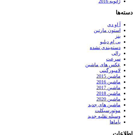
ژانویه 2016
دسته‌ها
آ او دی
استون مارتین
بنز
بی ام دبلیو
دسته‌بندی نشده
رالی
سرعت
عکس های ماشین
لامبورگینی
ماشین 2015
ماشین 2016
ماشین 2017
ماشین 2018
ماشین 2020
ماشین های جدید
موتورسیکلت
وسیله نقلیه جدید
یاماها
اطلاعات