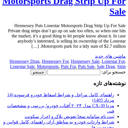
Motorsports Drag Strip Up For
Sale
Hennessey Puts Lonestar Motorsports Drag Strip Up For Sale
Private drag strips don’t go up on sale too often, so when one hits
the market, it’s a good thing to let people know about it. In case
anybody’s interested, is selling its ownership of the Lonestar
Motorsports park for a tidy sum of $2.7 million. […]
ماشین های جدید
Hennessey Drag
,
Hennessey For
,
Hennessey Sale
,
Lonestar For
,
Lonestar Sale
,
Motorsports
,
Puts For
,
Puts Sale
,
Sale Drag
,
Strip
جستجو برای:
نوشته‌های تازه
راهنمای کامل مراحل و شرایط اسقاط خودرو فرسوده (14
مرداد 1405)
مزدا CX-30 مدل ۲۰۲۴ آفتاب خودرو؛ بررسی و مشخصات
فنی
ثبت نام سامانه سخا تعویض پلاک و احراز سکونت
شرایط واردات خودرو به مناطق آزاد، راهنمای کامل قوانین و
محدودیت ها