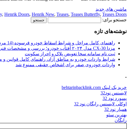
ماشین های جدید
ly
,
Henrik Doors
,
Henrik New
,
Teases
,
Teases Butterfly
,
Teases Doors
جستجو برای:
نوشته‌های تازه
راهنمای کامل مراحل و شرایط اسقاط خودرو فرسوده (14 مرداد 1405)
مزدا CX-30 مدل ۲۰۲۴ آفتاب خودرو؛ بررسی و مشخصات فنی
ثبت نام سامانه سخا تعویض پلاک و احراز سکونت
شرایط واردات خودرو به مناطق آزاد، راهنمای کامل قوانین و 
واردات خودروی صفر برای اشخاص حقیقی ممنوع شد
.
خرید بک لینک behtarinbacklink.com
لایسنس نود32
پسورد نود 32
اوکلی لایسنس رایگان نود 32
همیار نود 32
بهترین سئو
رایگان