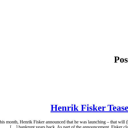
Pos
Henrik Fisker Teas
is month, Henrik Fisker announced that he was launching – that will (h
bankrupt years back. As part of the announcement, Fisker clai