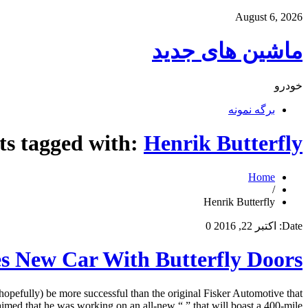
August 6, 2026
ماشین های جدید
خودرو
برگه نمونه
ts tagged with:
Henrik Butterfly
Home
/
Henrik Butterfly
Date:
اکتبر 22, 2016
0
es New Car With Butterfly Doors
opefully) be more successful than the original Fisker Automotive that
med that he was working on an all-new “ ” that will boast a 400-mile […]