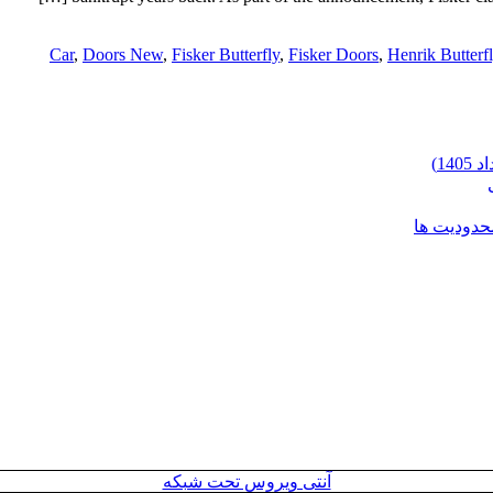
Car
,
Doors New
,
Fisker Butterfly
,
Fisker Doors
,
Henrik Butterf
محدودیت ها
آنتی ویروس تحت شبکه