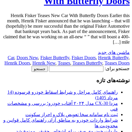
With Butterfly Doors
Henrik Fisker Teases New Car With Butterfly Doors Earlier this
month, Henrik Fisker announced that he was launching – that will
(hopefully) be more successful than the original Fisker Automotive
that bankrupt years back. As part of the announcement, Fisker
claimed that he was working on an all-new “ ” that will boast a 400-
mile […]
ماشین های جدید
Car
,
Doors New
,
Fisker Butterfly
,
Fisker Doors
,
Henrik Butterfly
,
Henrik Doors
,
Henrik New
,
Teases
,
Teases Butterfly
,
Teases Doors
جستجو برای:
نوشته‌های تازه
راهنمای کامل مراحل و شرایط اسقاط خودرو فرسوده (14
مرداد 1405)
مزدا CX-30 مدل ۲۰۲۴ آفتاب خودرو؛ بررسی و مشخصات
فنی
ثبت نام سامانه سخا تعویض پلاک و احراز سکونت
شرایط واردات خودرو به مناطق آزاد، راهنمای کامل قوانین و
محدودیت ها
واردات خودروی صفر برای اشخاص حقیقی ممنوع شد