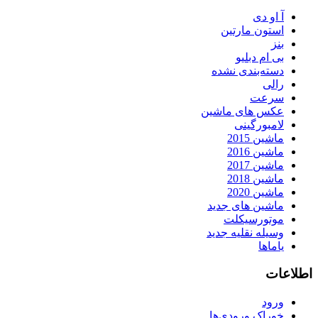
آ او دی
استون مارتین
بنز
بی ام دبلیو
دسته‌بندی نشده
رالی
سرعت
عکس های ماشین
لامبورگینی
ماشین 2015
ماشین 2016
ماشین 2017
ماشین 2018
ماشین 2020
ماشین های جدید
موتورسیکلت
وسیله نقلیه جدید
یاماها
اطلاعات
ورود
خوراک ورودی‌ها