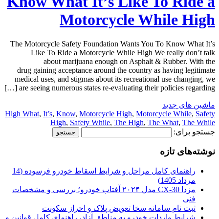
Know What It’s Like To Ride a
Motorcycle While High
The Motorcycle Safety Foundation Wants You To Know What It’s
Like To Ride a Motorcycle While High We really don’t talk
about marijuana enough on Asphalt & Rubber. With the
drug gaining acceptance around the country as having legitimate
medical uses, and stigmas about its recreational use changing, we
are seeing numerous states re-evaluating their policies regarding […]
ماشین های جدید
High What
,
It’s
,
Know
,
Motorcycle High
,
Motorcycle While
,
Safety
High
,
Safety While
,
The High
,
The What
,
The While
جستجو برای:
نوشته‌های تازه
راهنمای کامل مراحل و شرایط اسقاط خودرو فرسوده (14
مرداد 1405)
مزدا CX-30 مدل ۲۰۲۴ آفتاب خودرو؛ بررسی و مشخصات
فنی
ثبت نام سامانه سخا تعویض پلاک و احراز سکونت
شرایط واردات خودرو به مناطق آزاد، راهنمای کامل قوانین و