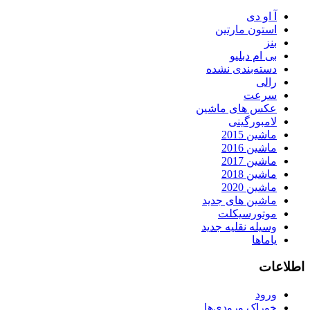
آ او دی
استون مارتین
بنز
بی ام دبلیو
دسته‌بندی نشده
رالی
سرعت
عکس های ماشین
لامبورگینی
ماشین 2015
ماشین 2016
ماشین 2017
ماشین 2018
ماشین 2020
ماشین های جدید
موتورسیکلت
وسیله نقلیه جدید
یاماها
اطلاعات
ورود
خوراک ورودی‌ها