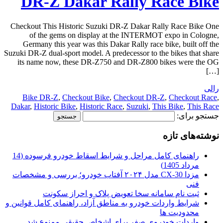
DR-Z Dakar Rally Race Bike
Checkout This Historic Suzuki DR-Z Dakar Rally Race Bike One
of the gems on display at the INTERMOT expo in Cologne,
Germany this year was this Dakar Rally race bike, built off the
Suzuki DR-Z dual-sport model. A predecessor to the bikes that share
its name now, these DR-Z750 and DR-Z800 bikes were the OG
[…]
رالی
Bike DR-Z
,
Checkout Bike
,
Checkout DR-Z
,
Checkout Race
,
Dakar
,
Historic Bike
,
Historic Race
,
Suzuki
,
This Bike
,
This Race
جستجو برای:
نوشته‌های تازه
راهنمای کامل مراحل و شرایط اسقاط خودرو فرسوده (14
مرداد 1405)
مزدا CX-30 مدل ۲۰۲۴ آفتاب خودرو؛ بررسی و مشخصات
فنی
ثبت نام سامانه سخا تعویض پلاک و احراز سکونت
شرایط واردات خودرو به مناطق آزاد، راهنمای کامل قوانین و
محدودیت ها
واردات خودروی صفر برای اشخاص حقیقی ممنوع شد