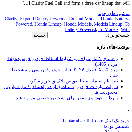
Clarity Fuel Cell and form a three-car lineup that will […]
ماشین های جدید
Clarity
,
Expand Battery-Powered
,
Expand Models
,
Honda Battery-
Powered
,
Honda Lineup
,
Honda Models
,
Models Lineup
,
To
Battery-Powered
,
To Models
,
With
جستجو برای:
نوشته‌های تازه
راهنمای کامل مراحل و شرایط اسقاط خودرو فرسوده (14
مرداد 1405)
مزدا CX-30 مدل ۲۰۲۴ آفتاب خودرو؛ بررسی و مشخصات
فنی
ثبت نام سامانه سخا تعویض پلاک و احراز سکونت
شرایط واردات خودرو به مناطق آزاد، راهنمای کامل قوانین و
محدودیت ها
واردات خودروی صفر برای اشخاص حقیقی ممنوع شد
.
خرید بک لینک behtarinbacklink.com
لایسنس نود32
پسورد نود 32