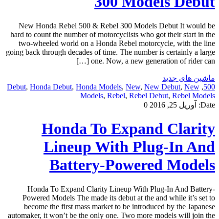
300 Models Debut
New Honda Rebel 500 & Rebel 300 Models Debut It would be
hard to count the number of motorcyclists who got their start in the
two-wheeled world on a Honda Rebel motorcycle, with the line
going back through decades of time. The number is certainly a large
one. Now, a new generation of rider can […]
ماشین های جدید
Debut
,
Honda Debut
,
Honda Models
,
New
,
New Debut
,
New
,
500
Models
,
Rebel
,
Rebel Debut
,
Rebel Models
Date:
آوریل 25, 2016
0
Honda To Expand Clarity
Lineup With Plug-In And
Battery-Powered Models
Honda To Expand Clarity Lineup With Plug-In And Battery-
Powered Models The made its debut at the and while it’s set to
become the first mass market to be introduced by the Japanese
automaker, it won’t be the only one. Two more models will join the