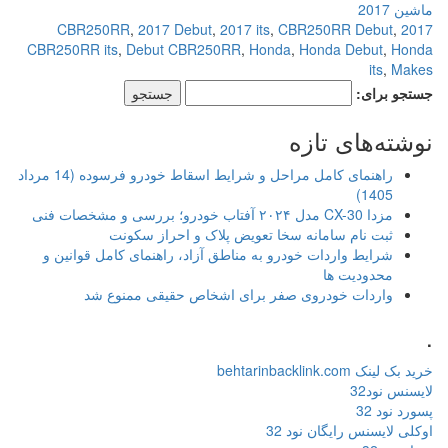
ماشین 2017
,
2017 Debut
,
2017 its
,
CBR250RR Debut
,
2017 CBR250RR
CBR250RR its
,
Debut CBR250RR
,
Honda
,
Honda Debut
,
Honda
its
,
Makes
جستجو برای:
نوشته‌های تازه
راهنمای کامل مراحل و شرایط اسقاط خودرو فرسوده (14 مرداد
1405)
مزدا CX-30 مدل ۲۰۲۴ آفتاب خودرو؛ بررسی و مشخصات فنی
ثبت نام سامانه سخا تعویض پلاک و احراز سکونت
شرایط واردات خودرو به مناطق آزاد، راهنمای کامل قوانین و
محدودیت ها
واردات خودروی صفر برای اشخاص حقیقی ممنوع شد
.
خرید بک لینک behtarinbacklink.com
لایسنس نود32
پسورد نود 32
اوکلی لایسنس رایگان نود 32