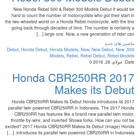
New Honda Rebel 500 & Rebel 300 Models Debut It would be
hard to count the number of motorcyclists who got their start in
the two-wheeled world on a Honda Rebel motorcycle, with the line
going back through decades of time. The number is certainly a
large one. Now, a new generation of rider can […]
ماشین های جدید
Debut
,
Honda Debut
,
Honda Models
,
New
,
New Debut
,
New
,
500
Models
,
Rebel
,
Rebel Debut
,
Rebel Models
Date:
جولای 26, 2016
0
2017 Honda CBR250RR
Makes its Debut
2017 Honda CBR250RR Makes its Debut Honda introduces its
parallel twin powered CBR250RR in Indonesia. The 2017 Honda
CBR250RR has features like a brand new parallel twin motor,
throttle-by-wire, and inverted Showa forks. How can you not be
excited? 2017 Honda CBR250RR Makes its Debut (image) Honda
introduces its parallel twin powered CBR250RR in Indonesia. […]