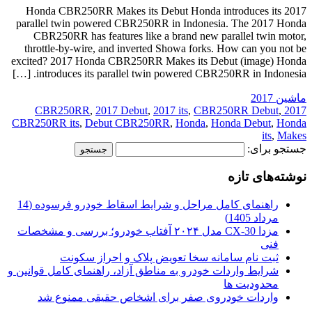
2017 Honda CBR250RR Makes its Debut Honda introduces its
parallel twin powered CBR250RR in Indonesia. The 2017 Honda
CBR250RR has features like a brand new parallel twin motor,
throttle-by-wire, and inverted Showa forks. How can you not be
excited? 2017 Honda CBR250RR Makes its Debut (image) Honda
introduces its parallel twin powered CBR250RR in Indonesia. […]
ماشین 2017
,
2017 Debut
,
2017 its
,
CBR250RR Debut
,
2017 CBR250RR
CBR250RR its
,
Debut CBR250RR
,
Honda
,
Honda Debut
,
Honda
its
,
Makes
جستجو برای:
نوشته‌های تازه
راهنمای کامل مراحل و شرایط اسقاط خودرو فرسوده (14
مرداد 1405)
مزدا CX-30 مدل ۲۰۲۴ آفتاب خودرو؛ بررسی و مشخصات
فنی
ثبت نام سامانه سخا تعویض پلاک و احراز سکونت
شرایط واردات خودرو به مناطق آزاد، راهنمای کامل قوانین و
محدودیت ها
واردات خودروی صفر برای اشخاص حقیقی ممنوع شد