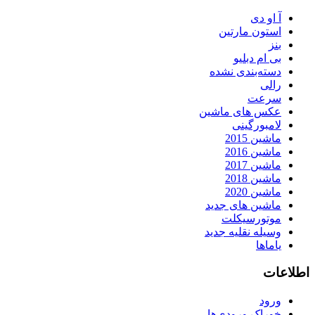
آ او دی
استون مارتین
بنز
بی ام دبلیو
دسته‌بندی نشده
رالی
سرعت
عکس های ماشین
لامبورگینی
ماشین 2015
ماشین 2016
ماشین 2017
ماشین 2018
ماشین 2020
ماشین های جدید
موتورسیکلت
وسیله نقلیه جدید
یاماها
اطلاعات
ورود
خوراک ورودی‌ها