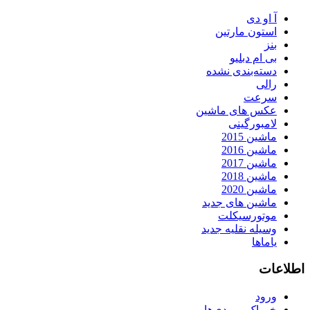
آ او دی
استون مارتین
بنز
بی ام دبلیو
دسته‌بندی نشده
رالی
سرعت
عکس های ماشین
لامبورگینی
ماشین 2015
ماشین 2016
ماشین 2017
ماشین 2018
ماشین 2020
ماشین های جدید
موتورسیکلت
وسیله نقلیه جدید
یاماها
اطلاعات
ورود
خوراک ورودی‌ها