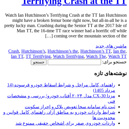
Terrifying Crash at the TT
Watch Ian Hutchinson’s Terrifying Crash at the TT Ian Hutchinson
might have a broken femur bone right now, but all-in-all he is a
pretty lucky man. Crashing during the Senior TT at the 2017 Isle of
Man TT, the 16-time TT race winner had a horrific off while
coming over the mountain section of the […]
ماشین های جدید
Crash
,
Hutchinson’s
,
Hutchinson’s the
,
Hutchinson’s TT
,
Ian the
,
Ian TT
,
TT Terrifying
,
Watch Terrifying
,
Watch The
,
Watch TT
جستجو برای:
نوشته‌های تازه
راهنمای کامل مراحل و شرایط اسقاط خودرو فرسوده (14
مرداد 1405)
مزدا CX-30 مدل ۲۰۲۴ آفتاب خودرو؛ بررسی و مشخصات
فنی
ثبت نام سامانه سخا تعویض پلاک و احراز سکونت
شرایط واردات خودرو به مناطق آزاد، راهنمای کامل قوانین و
محدودیت ها
واردات خودروی صفر برای اشخاص حقیقی ممنوع شد