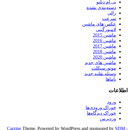
بی ام دبلیو
دسته‌بندی نشده
رالی
سرعت
عکس های ماشین
لامبورگینی
ماشین 2015
ماشین 2016
ماشین 2017
ماشین 2018
ماشین 2020
ماشین های جدید
موتورسیکلت
وسیله نقلیه جدید
یاماها
اطلاعات
ورود
خوراک ورودی‌ها
خوراک دیدگاه‌ها
وردپرس
Carzine
Theme, Powered by WordPress and sponsored by
SDM -