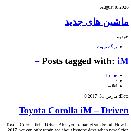
August 8, 2026
ماشین های جدید
خودرو
برگه نمونه
Posts tagged with:
iM –
Home
/
iM –
Date:
مارس 31, 2017
0
Toyota Corolla iM – Driven
Toyota Corolla iM – Driven Ah s youth-market sub brand. Now in
2017, we can only reminisce about bygone days when new Scion