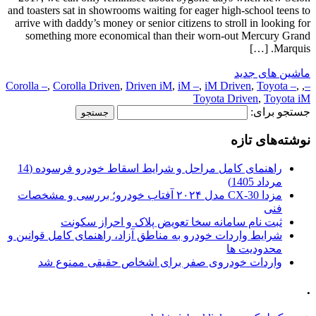
and toasters sat in showrooms waiting for eager high-school teens to
arrive with daddy’s money or senior citizens to stroll in looking for
something more economical than their worn-out Mercury Grand
Marquis. […]
ماشین های جدید
Corolla –
,
Corolla Driven
,
Driven iM
,
iM –
,
iM Driven
,
Toyota –
,
,
–
Toyota Driven
,
Toyota iM
جستجو برای:
نوشته‌های تازه
راهنمای کامل مراحل و شرایط اسقاط خودرو فرسوده (14
مرداد 1405)
مزدا CX-30 مدل ۲۰۲۴ آفتاب خودرو؛ بررسی و مشخصات
فنی
ثبت نام سامانه سخا تعویض پلاک و احراز سکونت
شرایط واردات خودرو به مناطق آزاد، راهنمای کامل قوانین و
محدودیت ها
واردات خودروی صفر برای اشخاص حقیقی ممنوع شد
.