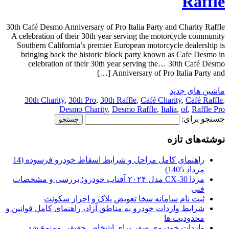
Raffle
30th Café Desmo Anniversary of Pro Italia Party and Charity Raffle
A celebration of their 30th year serving the motorcycle community
Southern California’s premier European motorcycle dealership is
bringing back the historic block party known as Cafe Desmo in
celebration of their 30th year serving the… 30th Café Desmo
Anniversary of Pro Italia Party and […]
ماشین های جدید
30th Charity
,
30th Pro
,
30th Raffle
,
Café Charity
,
Café Raffle
,
Desmo Charity
,
Desmo Raffle
,
Italia
,
of
,
Raffle Pro
جستجو برای:
نوشته‌های تازه
راهنمای کامل مراحل و شرایط اسقاط خودرو فرسوده (14
مرداد 1405)
مزدا CX-30 مدل ۲۰۲۴ آفتاب خودرو؛ بررسی و مشخصات
فنی
ثبت نام سامانه سخا تعویض پلاک و احراز سکونت
شرایط واردات خودرو به مناطق آزاد، راهنمای کامل قوانین و
محدودیت ها
واردات خودروی صفر برای اشخاص حقیقی ممنوع شد