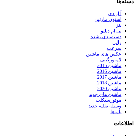
دسته‌ها
آ او دی
استون مارتین
بنز
بی ام دبلیو
دسته‌بندی نشده
رالی
سرعت
عکس های ماشین
لامبورگینی
ماشین 2015
ماشین 2016
ماشین 2017
ماشین 2018
ماشین 2020
ماشین های جدید
موتورسیکلت
وسیله نقلیه جدید
یاماها
اطلاعات
ورود