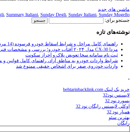
ماشین های جدید
li
,
Summary Italiani
,
Sunday Degli
,
Sunday Italiani
,
Sunday Mugello:
جستجو برای:
نوشته‌های تازه
راهنمای کامل مراحل و شرایط اسقاط خودرو فرسوده (14 مرداد 1405)
مزدا CX-30 مدل ۲۰۲۴ آفتاب خودرو؛ بررسی و مشخصات فنی
ثبت نام سامانه سخا تعویض پلاک و احراز سکونت
شرایط واردات خودرو به مناطق آزاد، راهنمای کامل قوانین و 
واردات خودروی صفر برای اشخاص حقیقی ممنوع شد
.
خرید بک لینک behtarinbacklink.com
لایسنس نود32
پسورد نود 32
اوکلی لایسنس رایگان نود 32
همیار نود 32
بهترین سئو
رایگان