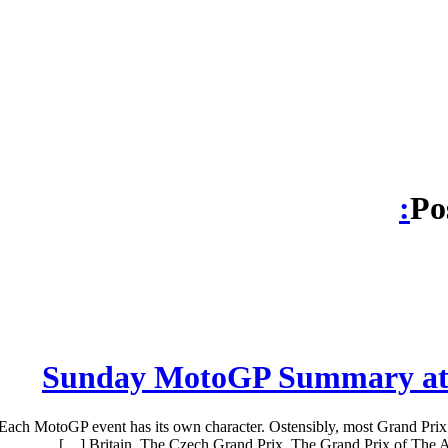
Po
Sunday MotoGP Summary at Mu
ch MotoGP event has its own character. Ostensibly, most Grand Prix are
Britain. The Czech Grand Prix. The Grand Prix of The Amer