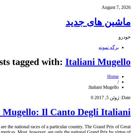
August 7, 2026
ماشین های جدید
خودرو
برگه نمونه
sts tagged with:
Italiani Mugello:
Home
/
Italiani Mugello:
Date:
ژوئن 5, 2017
0
gello: Il Canto Degli Italiani
 the national races of a particular country. The Grand Prix of Great
icas. Most, however, are only the national Grand Prix by virtue of […]