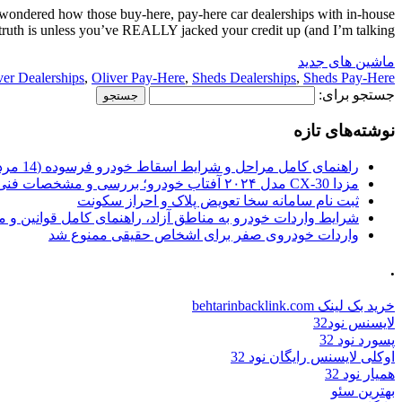
ondered how those buy-here, pay-here car dealerships with in-house
ruth is unless you’ve REALLY jacked your credit up (and I’m talking […]
ماشین های جدید
ver Dealerships
,
Oliver Pay-Here
,
Sheds Dealerships
,
Sheds Pay-Here
جستجو برای:
نوشته‌های تازه
راهنمای کامل مراحل و شرایط اسقاط خودرو فرسوده (14 مرداد 1405)
مزدا CX-30 مدل ۲۰۲۴ آفتاب خودرو؛ بررسی و مشخصات فنی
ثبت نام سامانه سخا تعویض پلاک و احراز سکونت
شرایط واردات خودرو به مناطق آزاد، راهنمای کامل قوانین و 
واردات خودروی صفر برای اشخاص حقیقی ممنوع شد
.
خرید بک لینک behtarinbacklink.com
لایسنس نود32
پسورد نود 32
اوکلی لایسنس رایگان نود 32
همیار نود 32
بهترین سئو