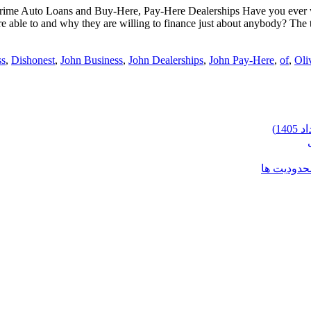
prime Auto Loans and Buy-Here, Pay-Here Dealerships Have you ever w
re able to and why they are willing to finance just about anybody? The t
ss
,
Dishonest
,
John Business
,
John Dealerships
,
John Pay-Here
,
of
,
Oli
محدودیت ها