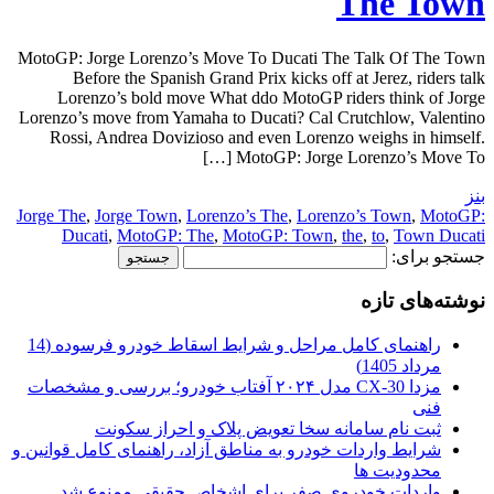
The Town
MotoGP: Jorge Lorenzo’s Move To Ducati The Talk Of The Town
Before the Spanish Grand Prix kicks off at Jerez, riders talk
Lorenzo’s bold move What ddo MotoGP riders think of Jorge
Lorenzo’s move from Yamaha to Ducati? Cal Crutchlow, Valentino
Rossi, Andrea Dovizioso and even Lorenzo weighs in himself.
MotoGP: Jorge Lorenzo’s Move To […]
بنز
Jorge The
,
Jorge Town
,
Lorenzo’s The
,
Lorenzo’s Town
,
MotoGP:
Ducati
,
MotoGP: The
,
MotoGP: Town
,
the
,
to
,
Town Ducati
جستجو برای:
نوشته‌های تازه
راهنمای کامل مراحل و شرایط اسقاط خودرو فرسوده (14
مرداد 1405)
مزدا CX-30 مدل ۲۰۲۴ آفتاب خودرو؛ بررسی و مشخصات
فنی
ثبت نام سامانه سخا تعویض پلاک و احراز سکونت
شرایط واردات خودرو به مناطق آزاد، راهنمای کامل قوانین و
محدودیت ها
واردات خودروی صفر برای اشخاص حقیقی ممنوع شد