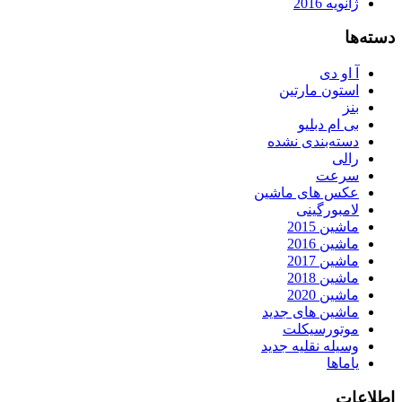
ژانویه 2016
دسته‌ها
آ او دی
استون مارتین
بنز
بی ام دبلیو
دسته‌بندی نشده
رالی
سرعت
عکس های ماشین
لامبورگینی
ماشین 2015
ماشین 2016
ماشین 2017
ماشین 2018
ماشین 2020
ماشین های جدید
موتورسیکلت
وسیله نقلیه جدید
یاماها
اطلاعات