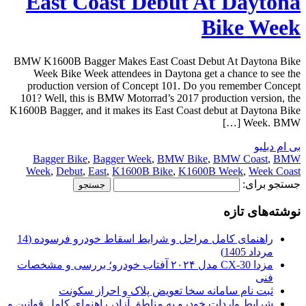
East Coast Debut At Daytona
Bike Week
BMW K1600B Bagger Makes East Coast Debut At Daytona Bike
Week Bike Week attendees in Daytona get a chance to see the
production version of Concept 101. Do you remember Concept
101? Well, this is BMW Motorrad’s 2017 production version, the
K1600B Bagger, and it makes its East Coast debut at Daytona Bike
Week. BMW […]
بی ام دبلیو
Bagger Bike
,
Bagger Week
,
BMW Bike
,
BMW Coast
,
BMW
Week
,
Debut
,
East
,
K1600B Bike
,
K1600B Week
,
Week Coast
جستجو برای:
نوشته‌های تازه
راهنمای کامل مراحل و شرایط اسقاط خودرو فرسوده (14
مرداد 1405)
مزدا CX-30 مدل ۲۰۲۴ آفتاب خودرو؛ بررسی و مشخصات
فنی
ثبت نام سامانه سخا تعویض پلاک و احراز سکونت
شرایط واردات خودرو به مناطق آزاد، راهنمای کامل قوانین و