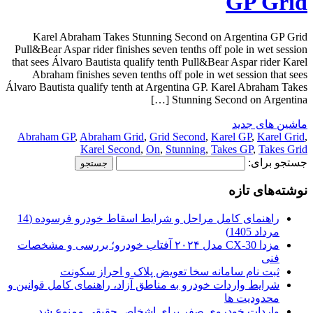
GP Grid
Karel Abraham Takes Stunning Second on Argentina GP Grid
Pull&Bear Aspar rider finishes seven tenths off pole in wet session
that sees Álvaro Bautista qualify tenth Pull&Bear Aspar rider Karel
Abraham finishes seven tenths off pole in wet session that sees
Álvaro Bautista qualify tenth at Argentina GP. Karel Abraham Takes
Stunning Second on Argentina […]
ماشین های جدید
Abraham GP
,
Abraham Grid
,
Grid Second
,
Karel GP
,
Karel Grid
,
Karel Second
,
On
,
Stunning
,
Takes GP
,
Takes Grid
جستجو برای:
نوشته‌های تازه
راهنمای کامل مراحل و شرایط اسقاط خودرو فرسوده (14
مرداد 1405)
مزدا CX-30 مدل ۲۰۲۴ آفتاب خودرو؛ بررسی و مشخصات
فنی
ثبت نام سامانه سخا تعویض پلاک و احراز سکونت
شرایط واردات خودرو به مناطق آزاد، راهنمای کامل قوانین و
محدودیت ها
واردات خودروی صفر برای اشخاص حقیقی ممنوع شد