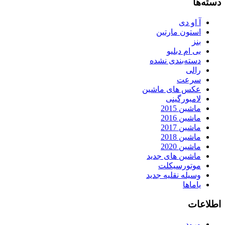
دسته‌ها
آ او دی
استون مارتین
بنز
بی ام دبلیو
دسته‌بندی نشده
رالی
سرعت
عکس های ماشین
لامبورگینی
ماشین 2015
ماشین 2016
ماشین 2017
ماشین 2018
ماشین 2020
ماشین های جدید
موتورسیکلت
وسیله نقلیه جدید
یاماها
اطلاعات
ورود