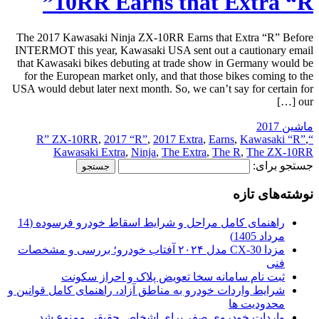
10RR Earns that Extra “R”
The 2017 Kawasaki Ninja ZX-10RR Earns that Extra “R” Before
INTERMOT this year, Kawasaki USA sent out a cautionary email
that Kawasaki bikes debuting at trade show in Germany would be
for the European market only, and that those bikes coming to the
USA would debut later next month. So, we can’t say for certain for
our […]
ماشین 2017
,
2017 “R”
,
2017 Extra
,
Earns
,
Kawasaki “R”
,
“R” ZX-10RR
Kawasaki Extra
,
Ninja
,
The Extra
,
The R
,
The ZX-10RR
جستجو برای:
نوشته‌های تازه
راهنمای کامل مراحل و شرایط اسقاط خودرو فرسوده (14
مرداد 1405)
مزدا CX-30 مدل ۲۰۲۴ آفتاب خودرو؛ بررسی و مشخصات
فنی
ثبت نام سامانه سخا تعویض پلاک و احراز سکونت
شرایط واردات خودرو به مناطق آزاد، راهنمای کامل قوانین و
محدودیت ها
واردات خودروی صفر برای اشخاص حقیقی ممنوع شد