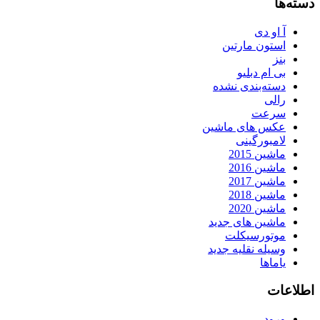
دسته‌ها
آ او دی
استون مارتین
بنز
بی ام دبلیو
دسته‌بندی نشده
رالی
سرعت
عکس های ماشین
لامبورگینی
ماشین 2015
ماشین 2016
ماشین 2017
ماشین 2018
ماشین 2020
ماشین های جدید
موتورسیکلت
وسیله نقلیه جدید
یاماها
اطلاعات
ورود