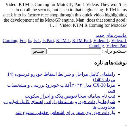
Video: KTM Is Coming for MotoGP, Part 1 Videos They won’t let
us in on all the secrets, but listen to that engine sing! KTM let us
sneak into its factory race shop through this quick video highlighting
the development of its MotoGP engine. Man, does that sound good!
Video: KTM Is Coming for MotoGP, […]
ماشین های جدید
,
For
,
Is
,
Is 1
,
Is Part
,
KTM 1
,
KTM Part
,
Video: 1
,
Video:
1 Coming
Coming
,
Video: Part
جستجو برای:
نوشته‌های تازه
راهنمای کامل مراحل و شرایط اسقاط خودرو فرسوده (14
مرداد 1405)
مزدا CX-30 مدل ۲۰۲۴ آفتاب خودرو؛ بررسی و مشخصات
فنی
ثبت نام سامانه سخا تعویض پلاک و احراز سکونت
شرایط واردات خودرو به مناطق آزاد، راهنمای کامل قوانین و
محدودیت ها
واردات خودروی صفر برای اشخاص حقیقی ممنوع شد
.