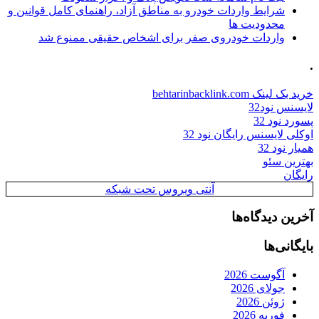
شرایط واردات خودرو به مناطق آزاد، راهنمای کامل قوانین و
محدودیت ها
واردات خودروی صفر برای اشخاص حقیقی ممنوع شد
.
خرید بک لینک behtarinbacklink.com
لایسنس نود32
پسورد نود 32
اوکلی لایسنس رایگان نود 32
همیار نود 32
بهترین سئو
رایگان
آنتی ویروس تحت شبکه
آخرین دیدگاه‌ها
بایگانی‌ها
آگوست 2026
جولای 2026
ژوئن 2026
فوریه 2026