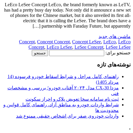
LeEco LeSee Concept LeEco, the brand formerly known as LeTV,
has had a pretty busy day today. Not only did it announce a new set
of phones for the Chinese market, but it also unveiled its first all-
electric that it is calling the LeSee. The brand does have a
partnership with Faraday Future, but apparently […]
ماشین های جدید
Concept
,
Concept Concept
,
Concept LeSee
,
LeEco
,
LeEco
Concept
,
LeEco LeSee
,
LeSee Concept
,
LeSee LeSee
جستجو برای:
نوشته‌های تازه
راهنمای کامل مراحل و شرایط اسقاط خودرو فرسوده (14
مرداد 1405)
مزدا CX-30 مدل ۲۰۲۴ آفتاب خودرو؛ بررسی و مشخصات
فنی
ثبت نام سامانه سخا تعویض پلاک و احراز سکونت
شرایط واردات خودرو به مناطق آزاد، راهنمای کامل قوانین و
محدودیت ها
واردات خودروی صفر برای اشخاص حقیقی ممنوع شد
.