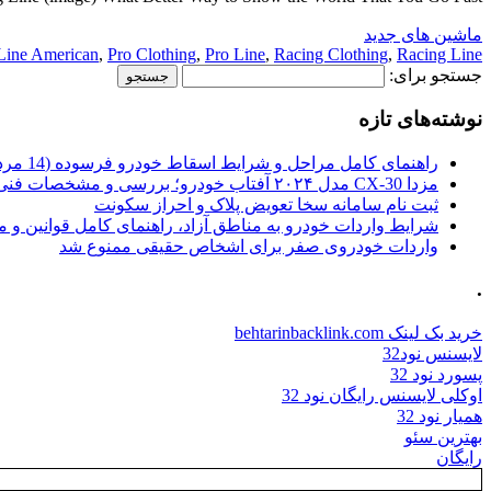
ماشین های جدید
Line American
,
Pro Clothing
,
Pro Line
,
Racing Clothing
,
Racing Line
جستجو برای:
نوشته‌های تازه
راهنمای کامل مراحل و شرایط اسقاط خودرو فرسوده (14 مرداد 1405)
مزدا CX-30 مدل ۲۰۲۴ آفتاب خودرو؛ بررسی و مشخصات فنی
ثبت نام سامانه سخا تعویض پلاک و احراز سکونت
شرایط واردات خودرو به مناطق آزاد، راهنمای کامل قوانین و 
واردات خودروی صفر برای اشخاص حقیقی ممنوع شد
.
خرید بک لینک behtarinbacklink.com
لایسنس نود32
پسورد نود 32
اوکلی لایسنس رایگان نود 32
همیار نود 32
بهترین سئو
رایگان