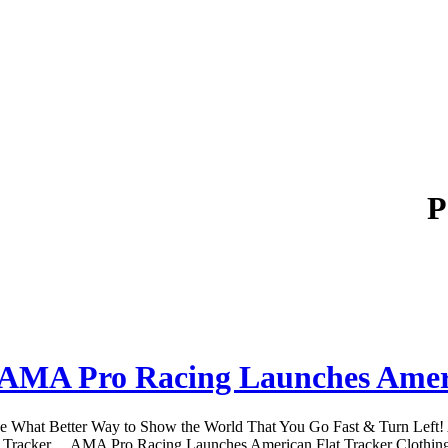
P
AMA Pro Racing Launches Ameri
What Better Way to Show the World That You Go Fast & Turn Left! AM
Tracker… AMA Pro Racing Launches American Flat Tracker Clothing L