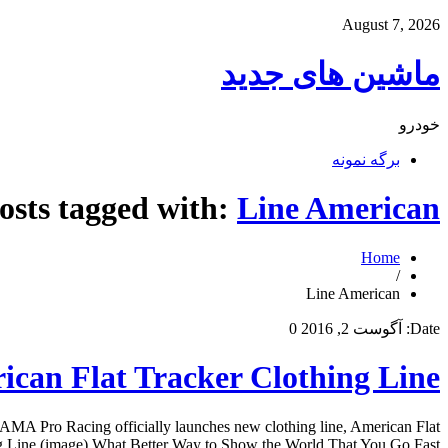
August 7, 2026
ماشین های جدید
خودرو
برگه نمونه
osts tagged with:
Line American
Home
/
Line American
Date:
آگوست 2, 2016
0
can Flat Tracker Clothing Line
A Pro Racing officially launches new clothing line, American Flat
ine (image) What Better Way to Show the World That You Go Fast […]