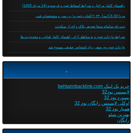
راهنمای کامل مراحل و شرایط اسقاط خودرو فرسوده (14 مرداد 1405)
مزدا CX-30 مدل ۲۰۲۴ آفتاب خودرو؛ بررسی و مشخصات فنی
ثبت نام سامانه سخا تعویض پلاک و احراز سکونت
شرایط واردات خودرو به مناطق آزاد، راهنمای کامل قوانین و محدودیت ها
واردات خودروی صفر برای اشخاص حقیقی ممنوع شد
.
خرید بک لینک behtarinbacklink.com
لایسنس نود32
پسورد نود 32
اوکلی لایسنس رایگان نود 32
همیار نود 32
بهترین سئو
رایگان