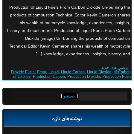
Production of Liquid Fuels From Carbon Dioxide Un-burning the
products of combustion Technical Editor Kevin Cameron shares
his wealth of motorcycle knowledge, experiences, insights,
history, and much more. Production of Liquid Fuels From Carbon
Dioxide (image) Un-burning the products of combustion
Technical Editor Kevin Cameron shares his wealth of motorcycle
knowledge, experiences, insights, history, and […]
ماشین های جدید
Dioxide Fuels
,
From
,
Liquid
,
Liquid Carbon
,
Liquid Dioxide
,
of Carbon
,
of Dioxide
,
Production Carbon
,
Production Dioxide
,
Production Fuels
جستجو
برای:
نوشته‌های تازه