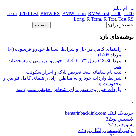
بی ام دبلیو
,
1200 Test
,
BMW RS
,
BMW Term
,
BMW Test
,
1200 Term
,
1200
Long
,
R Term
,
R Test
,
Test RS
جستجو برای:
نوشته‌های تازه
راهنمای کامل مراحل و شرایط اسقاط خودرو فرسوده (14
مرداد 1405)
مزدا CX-30 مدل ۲۰۲۴ آفتاب خودرو؛ بررسی و مشخصات
فنی
ثبت نام سامانه سخا تعویض پلاک و احراز سکونت
شرایط واردات خودرو به مناطق آزاد، راهنمای کامل قوانین و
محدودیت ها
واردات خودروی صفر برای اشخاص حقیقی ممنوع شد
.
خرید بک لینک behtarinbacklink.com
لایسنس نود32
پسورد نود 32
اوکلی لایسنس رایگان نود 32