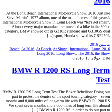
2016
At the Long Beach International Motorcycle Show, 2016 Just like
Steve Martin’s 1977 album, one of the main themes of this years’s
International Motorcycle Show in Long Beach was “let’s get small”.
Almost every major manufacturer unveiled a bike in the 300cc
category. BMW showed off its G310R standard and G310GS dual
sport, Honda showed its CRF250L […]
ماشین 2016
,
At 2016
,
At Beach
,
At Show,
,
International
,
Long
,
2016 Beach
Long 2016
,
Long Show,
,
The 2016
,
the Show
Date:
جولای 13, 2016
0
BMW R 1200 RS Long Term
Test
BMW R 1200 RS Long Term Test The Boxer Rebellion: Doing our
part to protest the demise of the sport-touring category—seven
months and 8,000 miles of long-term life with BMW’s R 1200 RS
We spent seven months and 8,000 miles of long-term life aboard
BMW’s R 1200 RS in order to do our part to […]