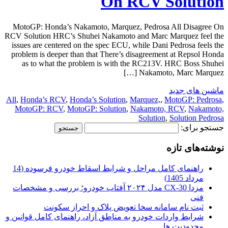
On RCV Solution
MotoGP: Honda’s Nakamoto, Marquez, Pedrosa All Disagree On
RCV Solution HRC’s Shuhei Nakamoto and Marc Marquez feel the
issues are centered on the spec ECU, while Dani Pedrosa feels the
problem is deeper than that There’s disagreement at Repsol Honda
as to what the problem is with the RC213V. HRC Boss Shuhei
Nakamoto, Marc Marquez […]
ماشین های جدید
All
,
Honda’s RCV
,
Honda’s Solution
,
Marquez,
,
MotoGP: Pedrosa
,
MotoGP: RCV
,
MotoGP: Solution
,
Nakamoto, RCV
,
Nakamoto,
Solution
,
Solution Pedrosa
جستجو برای:
نوشته‌های تازه
راهنمای کامل مراحل و شرایط اسقاط خودرو فرسوده (14
مرداد 1405)
مزدا CX-30 مدل ۲۰۲۴ آفتاب خودرو؛ بررسی و مشخصات
فنی
ثبت نام سامانه سخا تعویض پلاک و احراز سکونت
شرایط واردات خودرو به مناطق آزاد، راهنمای کامل قوانین و
محدودیت ها