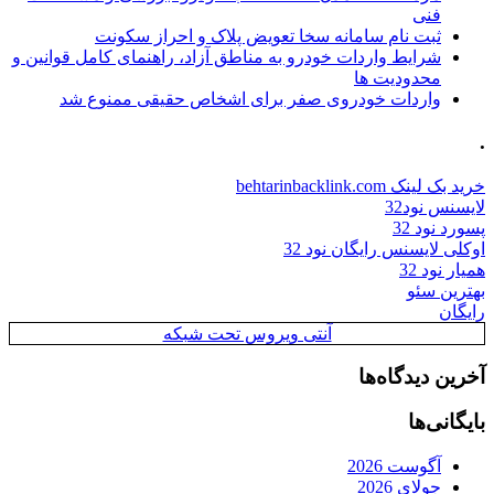
فنی
ثبت نام سامانه سخا تعویض پلاک و احراز سکونت
شرایط واردات خودرو به مناطق آزاد، راهنمای کامل قوانین و
محدودیت ها
واردات خودروی صفر برای اشخاص حقیقی ممنوع شد
.
خرید بک لینک behtarinbacklink.com
لایسنس نود32
پسورد نود 32
اوکلی لایسنس رایگان نود 32
همیار نود 32
بهترین سئو
رایگان
آنتی ویروس تحت شبکه
آخرین دیدگاه‌ها
بایگانی‌ها
آگوست 2026
جولای 2026