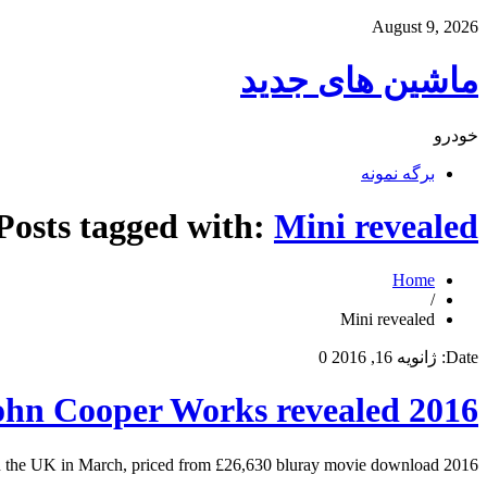
August 9, 2026
ماشین های جدید
خودرو
برگه نمونه
Posts tagged with:
Mini revealed
Home
/
Mini revealed
Date:
ژانویه 16, 2016
0
2016 Mini Cooper John Cooper Works revealed
2016 Mini Cooper John Cooper Works revealed New 228bhp convertible will go on sale in the UK in March, priced from £26,630 bluray movie download بک لینک رنک 5