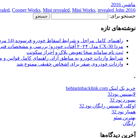
ماشین 2016
ealed
,
Cooper Works
,
Mini revealed
,
Mini Works
,
revealed John
2016 John
جستجو برای:
نوشته‌های تازه
راهنمای کامل مراحل و شرایط اسقاط خودرو فرسوده (14 مرداد 1405)
مزدا CX-30 مدل ۲۰۲۴ آفتاب خودرو؛ بررسی و مشخصات فنی
ثبت نام سامانه سخا تعویض پلاک و احراز سکونت
شرایط واردات خودرو به مناطق آزاد، راهنمای کامل قوانین و 
واردات خودروی صفر برای اشخاص حقیقی ممنوع شد
.
خرید بک لینک behtarinbacklink.com
لایسنس نود32
پسورد نود 32
اوکلی لایسنس رایگان نود 32
همیار نود 32
بهترین سئو
رایگان
آخرین دیدگاه‌ها