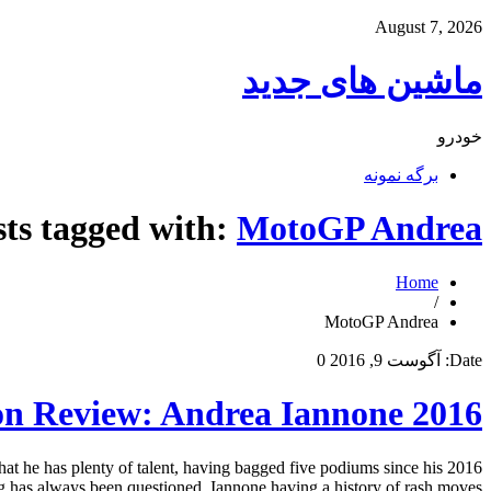
August 7, 2026
ماشین های جدید
خودرو
برگه نمونه
sts tagged with:
MotoGP Andrea
Home
/
MotoGP Andrea
Date:
آگوست 9, 2016
0
2016 MotoGP Mid-Season Review: Andrea Iannone
t he has plenty of talent, having bagged five podiums since his
 has always been questioned, Iannone having a history of rash moves. […]