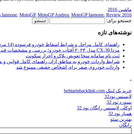
ماشین 2016
 Iannone
,
MotoGP
,
MotoGP Andrea
,
MotoGP Iannone
,
Review:
2016 Andrea
جستجو برای:
نوشته‌های تازه
راهنمای کامل مراحل و شرایط اسقاط خودرو فرسوده (14 مرداد 1405)
مزدا CX-30 مدل ۲۰۲۴ آفتاب خودرو؛ بررسی و مشخصات فنی
ثبت نام سامانه سخا تعویض پلاک و احراز سکونت
شرایط واردات خودرو به مناطق آزاد، راهنمای کامل قوانین و 
واردات خودروی صفر برای اشخاص حقیقی ممنوع شد
.
خرید بک لینک behtarinbacklink.com
لایسنس نود32
پسورد نود 32
اوکلی لایسنس رایگان نود 32
همیار نود 32
بهترین سئو
رایگان