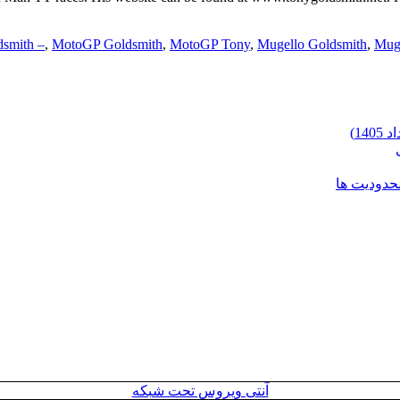
dsmith –
,
MotoGP Goldsmith
,
MotoGP Tony
,
Mugello Goldsmith
,
Mug
محدودیت ها
آنتی ویروس تحت شبکه