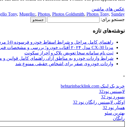
عکس های ماشین
ello Tony
,
Mugello:
,
Photos
,
Photos Goldsmith
,
Photos Tony
,
Sunday
جستجو برای:
نوشته‌های تازه
راهنمای کامل مراحل و شرایط اسقاط خودرو فرسوده (14 مرداد 1405)
مزدا CX-30 مدل ۲۰۲۴ آفتاب خودرو؛ بررسی و مشخصات فنی
ثبت نام سامانه سخا تعویض پلاک و احراز سکونت
شرایط واردات خودرو به مناطق آزاد، راهنمای کامل قوانین و 
واردات خودروی صفر برای اشخاص حقیقی ممنوع شد
.
خرید بک لینک behtarinbacklink.com
لایسنس نود32
پسورد نود 32
اوکلی لایسنس رایگان نود 32
همیار نود 32
بهترین سئو
رایگان