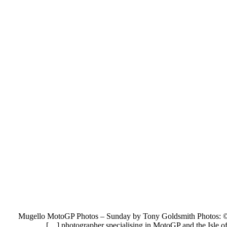
Mugello MotoGP Photos – Sunday by Tony Goldsmith Photos: © 2
photographer specialising in MotoGP and the Isle of