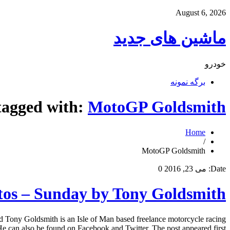
August 6, 2026
ماشین های جدید
خودرو
برگه نمونه
tagged with:
MotoGP Goldsmith
Home
/
MotoGP Goldsmith
Date:
می 23, 2016
0
os – Sunday by Tony Goldsmith
ony Goldsmith is an Isle of Man based freelance motorcycle racing
an also be found on Facebook and Twitter. The post appeared first […]