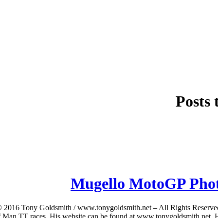
Posts 
Mugello MotoGP Phot
016 Tony Goldsmith / www.tonygoldsmith.net – All Rights Reserved T
 Man TT races. His website can be found at www.tonygoldsmith.net. He c