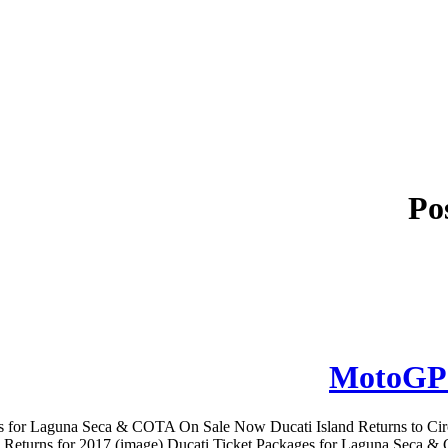
Po
MotoGP: 
es for Laguna Seca & COTA On Sale Now Ducati Island Returns to Ci
Returns for 2017 (image) Ducati Ticket Packages for Laguna Seca & C