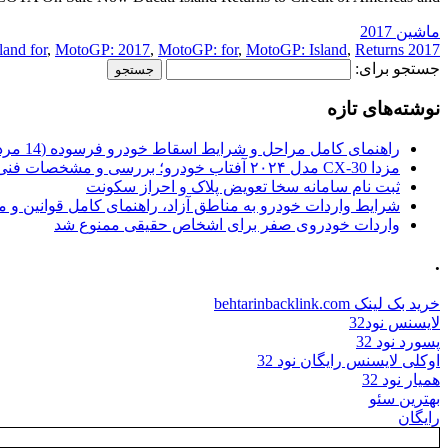
ماشین 2017
land for
,
MotoGP: 2017
,
MotoGP: for
,
MotoGP: Island
,
Returns
2017 Island
جستجو برای:
نوشته‌های تازه
راهنمای کامل مراحل و شرایط اسقاط خودرو فرسوده (14 مرداد 1405)
مزدا CX-30 مدل ۲۰۲۴ آفتاب خودرو؛ بررسی و مشخصات فنی
ثبت نام سامانه سخا تعویض پلاک و احراز سکونت
شرایط واردات خودرو به مناطق آزاد، راهنمای کامل قوانین و 
واردات خودروی صفر برای اشخاص حقیقی ممنوع شد
.
خرید بک لینک behtarinbacklink.com
لایسنس نود32
پسورد نود 32
اوکلی لایسنس رایگان نود 32
همیار نود 32
بهترین سئو
رایگان