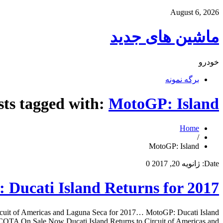
August 6, 2026
ماشین های جدید
خودرو
برگه نمونه
sts tagged with:
MotoGP: Island
Home
/
MotoGP: Island
Date:
ژانویه 20, 2017
0
Ducati Island Returns for 2017
rcuit of Americas and Laguna Seca for 2017… MotoGP: Ducati Island
OTA On Sale Now Ducati Island Returns to Circuit of Americas and […]