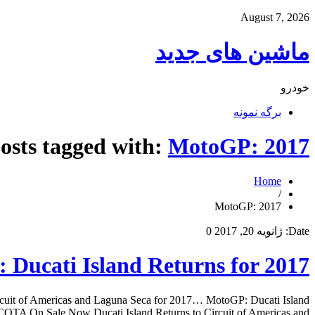
August 7, 2026
ماشین های جدید
خودرو
برگه نمونه
osts tagged with:
MotoGP: 2017
Home
/
MotoGP: 2017
Date:
ژانویه 20, 2017
0
Ducati Island Returns for 2017
rcuit of Americas and Laguna Seca for 2017… MotoGP: Ducati Island
OTA On Sale Now Ducati Island Returns to Circuit of Americas and […]