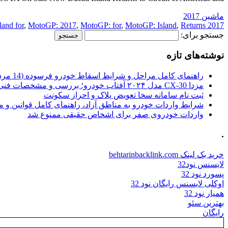
ماشین 2017
land for
,
MotoGP: 2017
,
MotoGP: for
,
MotoGP: Island
,
Returns
2017 Island
جستجو برای:
نوشته‌های تازه
راهنمای کامل مراحل و شرایط اسقاط خودرو فرسوده (14 مرداد 1405)
مزدا CX-30 مدل ۲۰۲۴ آفتاب خودرو؛ بررسی و مشخصات فنی
ثبت نام سامانه سخا تعویض پلاک و احراز سکونت
شرایط واردات خودرو به مناطق آزاد، راهنمای کامل قوانین و 
واردات خودروی صفر برای اشخاص حقیقی ممنوع شد
.
خرید بک لینک behtarinbacklink.com
لایسنس نود32
پسورد نود 32
اوکلی لایسنس رایگان نود 32
همیار نود 32
بهترین سئو
رایگان