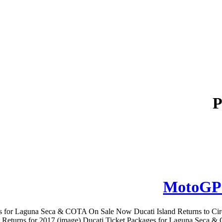
P
MotoGP: 
es for Laguna Seca & COTA On Sale Now Ducati Island Returns to Ci
Returns for 2017 (image) Ducati Ticket Packages for Laguna Seca & C