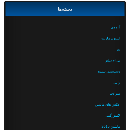
دسته‌ها
آ او دی
استون مارتین
بنز
بی ام دبلیو
دسته‌بندی نشده
رالی
سرعت
عکس های ماشین
لامبورگینی
ماشین 2015