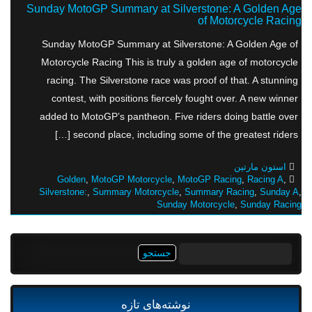
Sunday MotoGP Summary at Silverstone: A Golden Age
of Motorcycle Racing
Sunday MotoGP Summary at Silverstone: A Golden Age of
Motorcycle Racing This is truly a golden age of motorcycle
racing. The Silverstone race was proof of that. A stunning
contest, with positions fiercely fought over. A new winner
added to MotoGP’s pantheon. Five riders doing battle over
second place, including some of the greatest riders […]
استون مارتین
Golden
,
MotoGP Motorcycle
,
MotoGP Racing
,
Racing A
,
Silverstone:
,
Summary Motorcycle
,
Summary Racing
,
Sunday A
,
Sunday Motorcycle
,
Sunday Racing
جستجو
برای:
نوشته‌های تازه