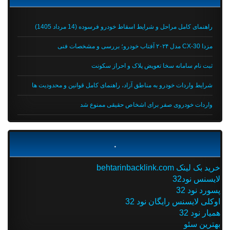
راهنمای کامل مراحل و شرایط اسقاط خودرو فرسوده (14 مرداد 1405)
مزدا CX-30 مدل ۲۰۲۴ آفتاب خودرو؛ بررسی و مشخصات فنی
ثبت نام سامانه سخا تعویض پلاک و احراز سکونت
شرایط واردات خودرو به مناطق آزاد، راهنمای کامل قوانین و محدودیت ها
واردات خودروی صفر برای اشخاص حقیقی ممنوع شد
.
خرید بک لینک behtarinbacklink.com
لایسنس نود32
پسورد نود 32
اوکلی لایسنس رایگان نود 32
همیار نود 32
بهترین سئو