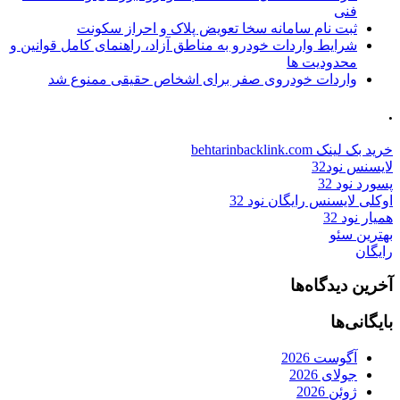
فنی
ثبت نام سامانه سخا تعویض پلاک و احراز سکونت
شرایط واردات خودرو به مناطق آزاد، راهنمای کامل قوانین و
محدودیت ها
واردات خودروی صفر برای اشخاص حقیقی ممنوع شد
.
خرید بک لینک behtarinbacklink.com
لایسنس نود32
پسورد نود 32
اوکلی لایسنس رایگان نود 32
همیار نود 32
بهترین سئو
رایگان
آخرین دیدگاه‌ها
بایگانی‌ها
آگوست 2026
جولای 2026
ژوئن 2026