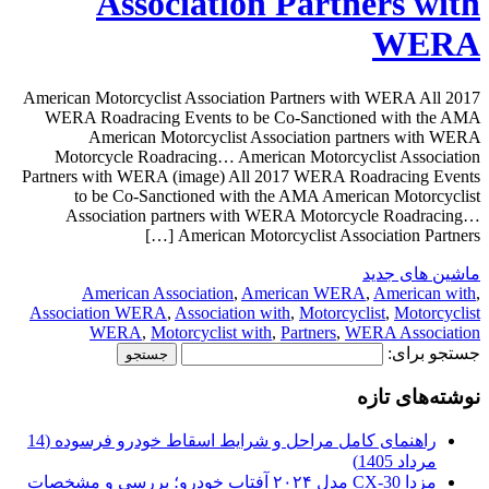
Association Partners with
WERA
American Motorcyclist Association Partners with WERA All 2017
WERA Roadracing Events to be Co-Sanctioned with the AMA
American Motorcyclist Association partners with WERA
Motorcycle Roadracing… American Motorcyclist Association
Partners with WERA (image) All 2017 WERA Roadracing Events
to be Co-Sanctioned with the AMA American Motorcyclist
Association partners with WERA Motorcycle Roadracing…
American Motorcyclist Association Partners […]
ماشین های جدید
American Association
,
American WERA
,
American with
,
Association WERA
,
Association with
,
Motorcyclist
,
Motorcyclist
WERA
,
Motorcyclist with
,
Partners
,
WERA Association
جستجو برای:
نوشته‌های تازه
راهنمای کامل مراحل و شرایط اسقاط خودرو فرسوده (14
مرداد 1405)
مزدا CX-30 مدل ۲۰۲۴ آفتاب خودرو؛ بررسی و مشخصات