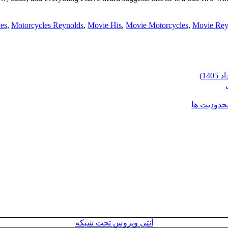
es
,
Motorcycles Reynolds
,
Movie His
,
Movie Motorcycles
,
Movie Rey
محدودیت ها
آنتی ویروس تحت شبکه