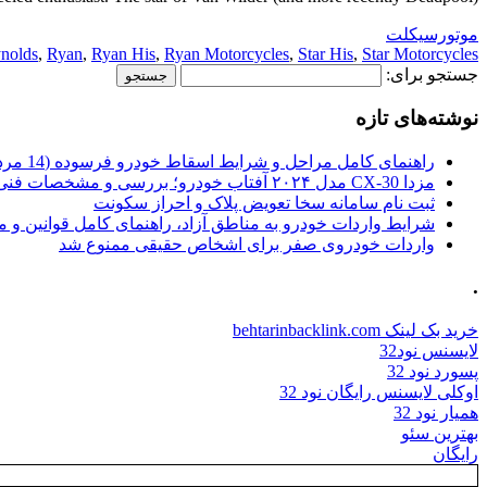
موتورسیکلت
nolds
,
Ryan
,
Ryan His
,
Ryan Motorcycles
,
Star His
,
Star Motorcycles
جستجو برای:
نوشته‌های تازه
راهنمای کامل مراحل و شرایط اسقاط خودرو فرسوده (14 مرداد 1405)
مزدا CX-30 مدل ۲۰۲۴ آفتاب خودرو؛ بررسی و مشخصات فنی
ثبت نام سامانه سخا تعویض پلاک و احراز سکونت
شرایط واردات خودرو به مناطق آزاد، راهنمای کامل قوانین و 
واردات خودروی صفر برای اشخاص حقیقی ممنوع شد
.
خرید بک لینک behtarinbacklink.com
لایسنس نود32
پسورد نود 32
اوکلی لایسنس رایگان نود 32
همیار نود 32
بهترین سئو
رایگان