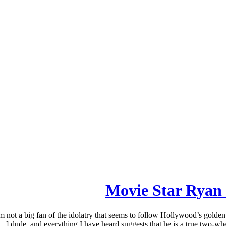
Movie Star Ryan 
ot a big fan of the idolatry that seems to follow Hollywood’s golden 
dude, and everything I have heard suggests that he is a true two-whe