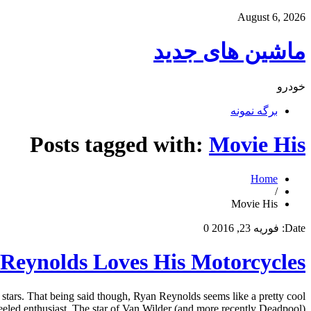
August 6, 2026
ماشین های جدید
خودرو
برگه نمونه
Posts tagged with:
Movie His
Home
/
Movie His
Date:
فوریه 23, 2016
0
Reynolds Loves His Motorcycles
stars. That being said though, Ryan Reynolds seems like a pretty cool
eled enthusiast. The star of Van Wilder (and more recently Deadpool) […]